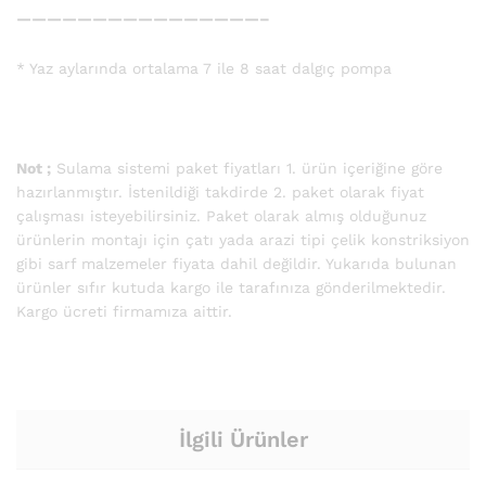
————————————————–
* Yaz aylarında ortalama 7 ile 8 saat dalgıç pompa
Not ;
Sulama sistemi paket fiyatları 1. ürün içeriğine göre
hazırlanmıştır. İstenildiği takdirde 2. paket olarak fiyat
çalışması isteyebilirsiniz. Paket olarak almış olduğunuz
ürünlerin montajı için çatı yada arazi tipi çelik konstriksiyon
gibi sarf malzemeler fiyata dahil değildir. Yukarıda bulunan
ürünler sıfır kutuda kargo ile tarafınıza gönderilmektedir.
Kargo ücreti firmamıza aittir.
İlgili Ürünler