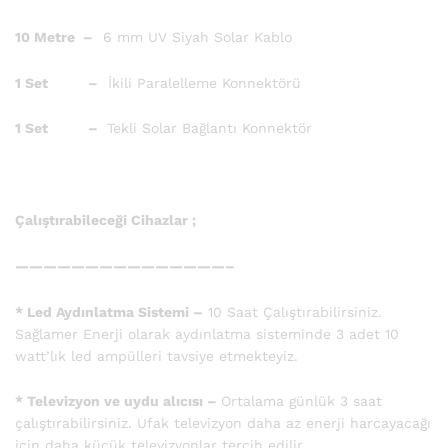
10 Metre –
6 mm UV Siyah Solar Kablo
1 Set –
İkili Paralelleme Konnektörü
1 Set –
Tekli Solar Bağlantı Konnektör
Çalıştırabileceği Cihazlar ;
———————————————–
* Led Aydınlatma Sistemi –
10 Saat Çalıştırabilirsiniz.
Sağlamer Enerji olarak aydınlatma sisteminde 3 adet 10
watt’lık led ampülleri tavsiye etmekteyiz.
* Televizyon ve uydu alıcısı –
Ortalama günlük 3 saat
çalıştırabilirsiniz. Ufak televizyon daha az enerji harcayacağı
için daha küçük televizyonlar tercih edilir