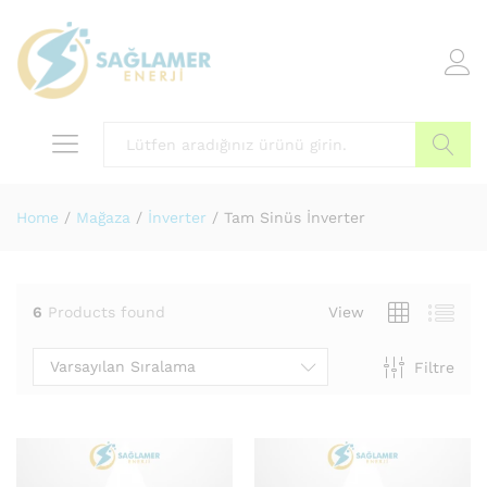
Arama
Home
/
Mağaza
/
İnverter
/
Tam Sinüs İnverter
6
Products found
View
Varsayılan Sıralama
Filtre