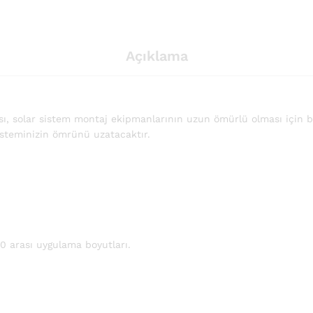
Açıklama
ası, solar sistem montaj ekipmanlarının uzun ömürlü olması için 
isteminizin ömrünü uzatacaktır.
 arası uygulama boyutları.