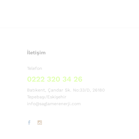
İletişim
Telefon
0222 320 34 26
Batıkent, Çandar Sk. No:33/D, 26180
Tepebaşı/Eskişehir
info@saglamerenerji.com