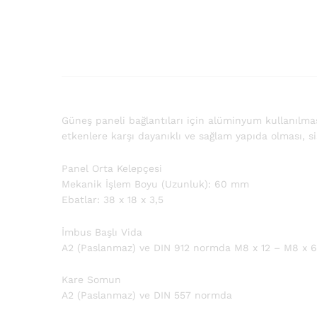
Güneş paneli bağlantıları için alüminyum kullanılm
etkenlere karşı dayanıklı ve sağlam yapıda olması, s
Panel Orta Kelepçesi
Mekanik İşlem Boyu (Uzunluk): 60 mm
Ebatlar: 38 x 18 x 3,5
İmbus Başlı Vida
A2 (Paslanmaz) ve DIN 912 normda M8 x 12 – M8 x 60
Kare Somun
A2 (Paslanmaz) ve DIN 557 normda